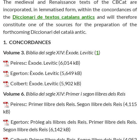
The medieval and Renaissance texts of the CBCat are
incorporated, in lemmatised form, within the concordances of
the
Diccionari de textos catalans antics
and will therefore
constitute one of the sources for the preparation of the
forthcoming Diccionari del català antic.
1. CONCORDANCES
Volume 3.
Bíblia del segle XIV: Èxode. Levític
(
1
)
Peiresc: Èxode. Levític (6,014 kB)
Egerton: Èxode. Levític (5,649 kB)
Colbert: Èxode. Levític (5,902 kB)
Volume 6.
Bíblia del segle XIV: Primer i segon llibres dels Reis
Peiresc: Primer llibre dels Reis. Segon llibre dels Reis (4,115
kB)
Egerton: Pròleg als llibres dels Reis. Primer llibre dels Reis.
Segon llibre dels Reis (6,142 kB)
Colbert: Primer llibre dels Reis. Segon llibre dels Reis (4,052