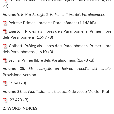
kB)
Volume 9.
Bíblia del segle XIV: Primer llibre dels Paralipòmens
Peiresc: Primer llibre dels Paralipòmens (1,143 kB)
Egerton: Pròleg als llibres dels Paralipòmens. Primer llibre
dels Paralipòmens (1,599 kB)
Colbert: Pròleg als llibres dels Paralipòmens. Primer llibre
dels Paralipòmens (1,610 kB)
Sevilla: Primer llibre dels Paralipòmens (1,678 kB)
Volume 35.
Els evangelis en hebreu traduïts del català
.
Provisional version
(9.340 kB)
Volume 38.
Lo Nou Testament
, traducció de Josep Melcior Prat
(22,420 kB)
2
. WORD INDICES