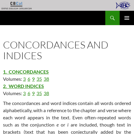
Skip
to
Search
Corpus Biblicum Catalanicum
content
PRIMAR
MENU
CONCORDANCES AND
INDICES
1. CONCORDANCES
Volumes:
3
6
9
35
38
2. WORD INDICES
Volumes:
3
6
9
35
38
The concordances and word indices contain all words ordered
alphabetically, with a reference to the chapter and verse where
each word appears in the text. Even often-repeated words
such as the conjunction
e
or
i
are included, though text in
brackets (text that has been conjecturally added by the