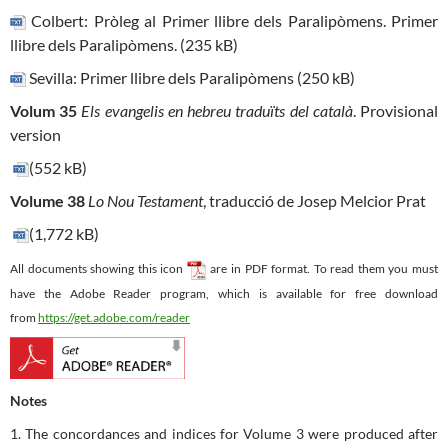
Colbert: Pròleg al Primer llibre dels Paralipòmens. Primer
llibre dels Paralipòmens. (235 kB)
Sevilla: Primer llibre dels Paralipòmens (250 kB)
Volum 35
Els evangelis en hebreu traduïts del català
. Provisional
version
(552 kB)
Volume 38
Lo Nou Testament
, traducció de Josep Melcior Prat
(1,772 kB)
All documents showing this icon
are in PDF format. To read them you must
have the Adobe Reader program, which is available for free download
from
https://get.adobe.com/reader
Notes
1. The concordances and indices for Volume 3 were produced after