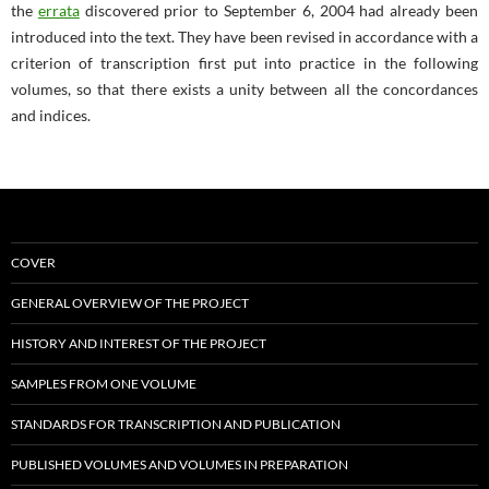
the
errata
discovered prior to September 6, 2004 had already been
introduced into the text. They have been revised in accordance with a
criterion of transcription first put into practice in the following
volumes, so that there exists a unity between all the concordances
and indices.
COVER
GENERAL OVERVIEW OF THE PROJECT
HISTORY AND INTEREST OF THE PROJECT
SAMPLES FROM ONE VOLUME
STANDARDS FOR TRANSCRIPTION AND PUBLICATION
PUBLISHED VOLUMES AND VOLUMES IN PREPARATION