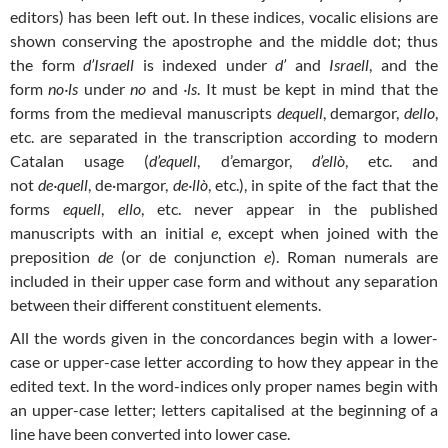
editors) has been left out. In these indices, vocalic elisions are
shown conserving the apostrophe and the middle dot; thus
the form
d’Israell
is indexed under
d’
and
Israell
, and the
form
no·ls
under
no
and
·ls
. It must be kept in mind that the
forms from the medieval manuscripts
dequell
, demargor,
dello
,
etc. are separated in the transcription according to modern
Catalan usage (
d’equell
, d’emargor,
d’ellò
, etc. and
not
de·quell
, de·margor,
de·llò
, etc.), in spite of the fact that the
forms
equell
,
ello
, etc. never appear in the published
manuscripts with an initial
e
, except when joined with the
preposition
de
(or de conjunction
e
). Roman numerals are
included in their upper case form and without any separation
between their different constituent elements.
All the words given in the concordances begin with a lower-
case or upper-case letter according to how they appear in the
edited text. In the word-indices only proper names begin with
an upper-case letter; letters capitalised at the beginning of a
line have been converted into lower case.