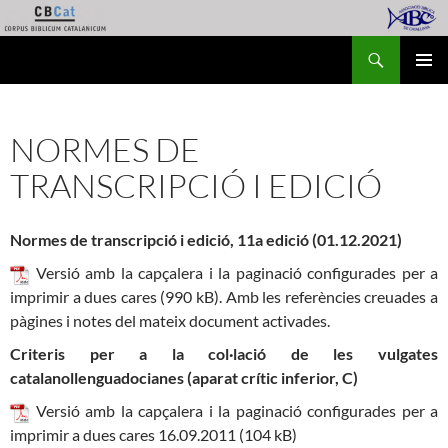
Vés
al
Cerca
Corpus Biblicum Catalanicum
contingut
MENÚ
PRINCI
NORMES DE
TRANSCRIPCIÓ I EDICIÓ
Normes de transcripció i edició, 11a edició (01.12.2021)
Versió amb la capçalera i la paginació configurades per a
imprimir a dues cares (990 kB). Amb les referències creuades a
pàgines i notes del mateix document activades.
Criteris per a la col·lació de les vulgates
catalanollenguadocianes (aparat crític inferior, C)
Versió amb la capçalera i la paginació configurades per a
imprimir a dues cares 16.09.2011 (104 kB)