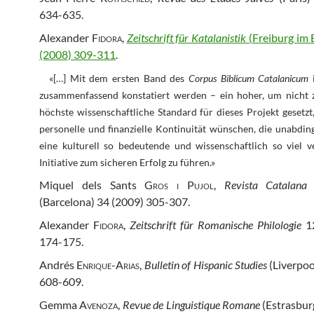
634-635.
Alexander
Fidora
,
Zeitschrift für Katalanistik
(Freiburg im 
(2008) 309-311
.
«[…] Mit dem ersten Band des
Corpus Biblicum Catalanicum
zusammenfassend konstatiert werden – ein hoher, um nicht 
höchste wissenschaftliche Standard für dieses Projekt gesetzt
personelle und finanzielle Kontinuität wünschen, die unabdin
eine kulturell so bedeutende und wissenschaftlich so viel 
Initiative zum sicheren Erfolg zu führen.»
Miquel dels Sants
Gros i Pujol
,
Revista Catalana 
(Barcelona) 34 (2009) 305-307.
Alexander
Fidora
,
Zeitschrift für Romanische Philologie
12
174-175.
Andrés
Enrique-Arias
,
Bulletin of Hispanic Studies
(Liverpoo
608-609.
Gemma
Avenoza
,
Revue de Linguistique Romane
(Estrasbur