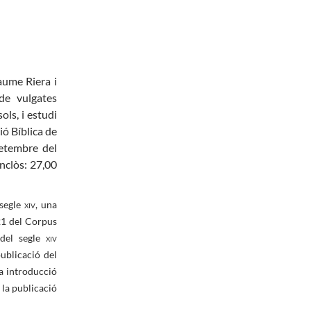
aume Riera i
 de vulgates
ls, i estudi
ió Bíblica de
setembre del
nclòs: 27,00
 segle
xiv
, una
21 del Corpus
 del segle
xiv
ublicació del
a introducció
 la publicació