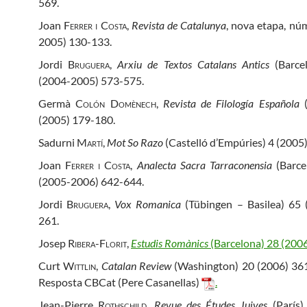
569.
Joan
Ferrer i Costa
,
Revista de Catalunya
, nova etapa, nú
2005) 130-133.
Jordi
Bruguera
,
Arxiu de Textos Catalans Antics
(Barce
(2004-2005) 573-575.
Germà
Colón Domènech
,
Revista de Filología Española
(
(2005) 179-180.
Sadurni
Martí
,
Mot So Razo
(Castelló d’Empúries) 4 (2005
Joan
Ferrer i Costa
,
Analecta Sacra Tarraconensia
(Barce
(2005-2006) 642-644.
Jordi
Bruguera
,
Vox Romanica
(Tübingen – Basilea) 65 
261.
Josep
Ribera-Florit
,
Estudis Romànics
(Barcelona) 28 (200
Curt
Wittlin
,
Catalan Review
(Washington) 20 (2006) 36
Resposta CBCat (Pere Casanellas)
.
Jean-Pierre
Rothschild
,
Revue des Études Juives
(París)