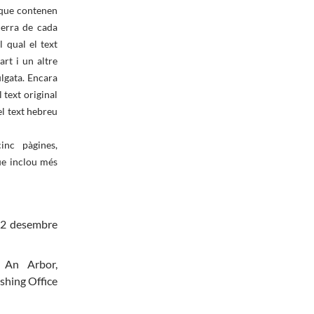
que contenen
uerra de cada
l qual el text
art i un altre
ulgata. Encara
 text original
el text hebreu
nc pàgines,
ue inclou més
, 2 desembre
, An Arbor,
ishing Office