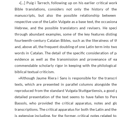
«[…] Puig i Tarrech, following up on his earlier critical wo
Bible translations, considers not only the history of th
manuscripts, but also the possible relationship between
respective use of the Latin Vulgate as a base text, the occasiona
Hebrew, and the possible translators and revisers. He specif
through abundant examples, some of the key features disting
fourteenth-century Catalan Bibles, such as the literalness of t
and, above all, the frequent doubling of one Latin term into t
words in Catalan. The detail of the specific consideration of 
evidence as well as the transmission and provenance of ea
commendable scholarly rigor in keeping with the philological
biblical textual criticism.
»Although Jaume Riera i Sans is responsible for the transcri
texts, which are presented in parallel columns alongside the
reproduced from the standard Vulgata Stuttgartiensis, a good p
detailed presentation of the text seems to have fallen to Pere
Bassols, who provided the critical apparatus, notes and gl
transcriptions. The critical apparatus for both the Latin and the
is extensive including, for the former, critical notes related to