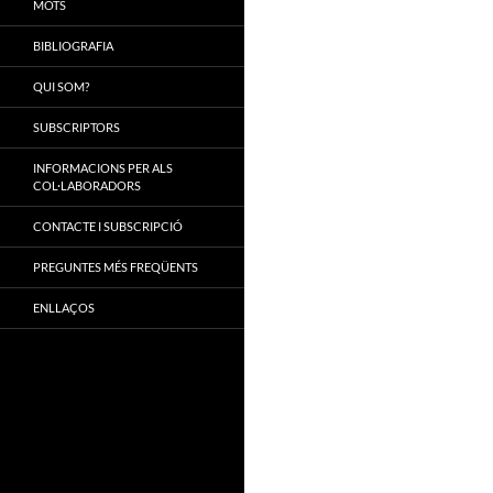
MOTS
BIBLIOGRAFIA
QUI SOM?
SUBSCRIPTORS
INFORMACIONS PER ALS
COL·LABORADORS
CONTACTE I SUBSCRIPCIÓ
PREGUNTES MÉS FREQÜENTS
ENLLAÇOS