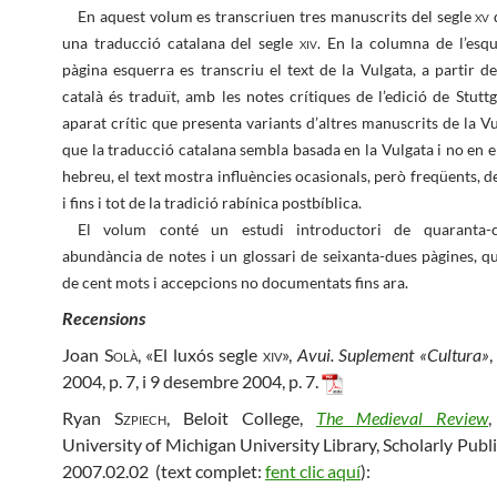
En aquest volum es transcriuen tres manuscrits del segle
xv
una traducció catalana del segle
xiv
. En la columna de l’esq
pàgina esquerra es transcriu el text de la Vulgata, a partir de
català és traduït, amb les notes crítiques de l’edició de Stuttg
aparat crític que presenta variants d’altres manuscrits de la V
que la traducció catalana sembla basada en la Vulgata i no en el
hebreu, el text mostra influències ocasionals, però freqüents, d
i fins i tot de la tradició rabínica postbíblica.
El volum conté un estudi introductori de quaranta-ci
abundància de notes i un glossari de seixanta-dues pàgines, q
de cent mots i accepcions no documentats fins ara.
Recensions
Joan
Solà
, «El luxós segle
xiv
»,
Avui. Suplement «Cultura»
2004, p. 7, i 9 desembre 2004, p. 7.
Ryan
Szpiech
, Beloit College,
The Medieval Review
University of Michigan University Library, Scholarly Publ
2007.02.02 (text complet:
fent clic aquí
):