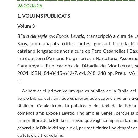
26
30
33
35
1. VOLUMS PUBLICATS
Volum 3
Bíblia del segle
xiv
: Èxode. Levític,
transcripció a cura de J
Sans, amb aparats crítics, notes, glossari i col·lació
catalanollenguadocianes a cura de Pere Casanellas i Basso
introductori d’Armand Puig i Tàrrech, Barcelona: Associac
Catalunya – Publicacions de l’Abadia de Montserrat, 
2004. ISBN: 84-8415-642-7. cxl, 248, 248 pp. Preu, IVA i
€.
Aquest és el primer volum que es publica de la Bíblia del
versió bíblica catalana que es preveu que ocupi els volums 2-
Biblicum Catalanicum. La publicació del text de la Bíblia
comença amb Èxode i Levític, i no amb el Gènesi, perquè la p
primer llibre de la Bíblia es preveu que vagi acompanyada d’un
general a la Bíblia del segle
xiv
i, per tant, tindrà lloc després de
de tots els altres volums.