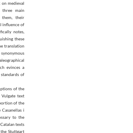
rk on medieval
e three main
 them, their
l influence of
ically notes,
uishing these
he translation
wo synonymous
paleographical
ch evinces a
 standards of
ptions of the
 Vulgate text
ortion of the
 Casanellas i
ossary to the
 Catalan texts
 the Stuttgart