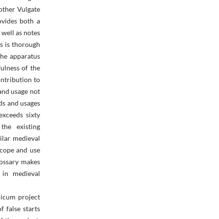
 other Vulgate
ovides both a
 well as notes
s is thorough
The apparatus
fulness of the
ontribution to
and usage not
ds and usages
exceeds sixty
the existing
ilar medieval
scope and use
lossary makes
 in medieval
nicum project
f false starts