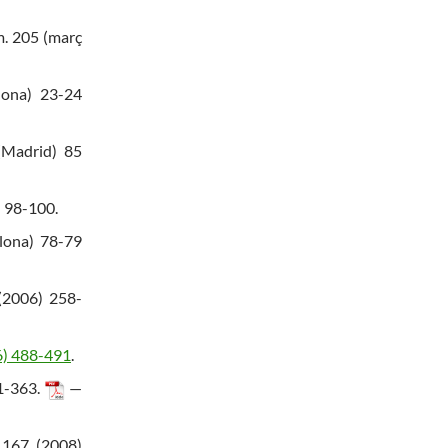
m. 205 (març
lona) 23-24
Madrid) 85
) 98-100.
lona) 78-79
(2006) 258-
6) 488-491
.
1-363.
—
 167 (2008)