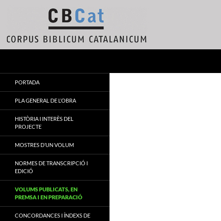
Vés
al
contingut
Cerca
Corpus Biblicum Catalanicum
ABCat
PORTADA
PLA GENERAL DE L’OBRA
HISTÒRIA I INTERÈS DEL
PROJECTE
MOSTRES D’UN VOLUM
NORMES DE TRANSCRIPCIÓ I
EDICIÓ
VOLUMS PUBLICATS, EN
PREMSA I EN PREPARACIÓ
CONCORDANCES I ÍNDEXS DE