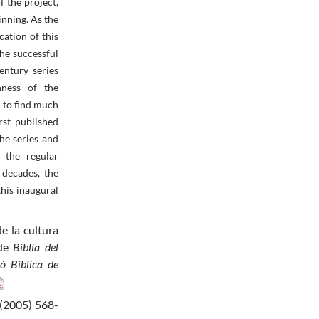
f the project,
inning. As the
ication of this
he successful
entury series
hness of the
d to find much
irst published
he series and
n the regular
 decades, the
this inaugural
e la cultura
 de
Bíblia del
ió Bíblica de
(2005) 568-