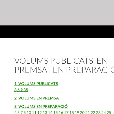
VOLUMS PUBLICATS, EN
PREMSA I EN PREPARACI
1. VOLUMS PUBLICATS
3
6
9
38
2. VOLUMS EN PREMSA
3. VOLUMS EN PREPARACIÓ
4
5
7
8
10
11
12
13
14
15
16
17
18
19
20
21
22
23
24
25