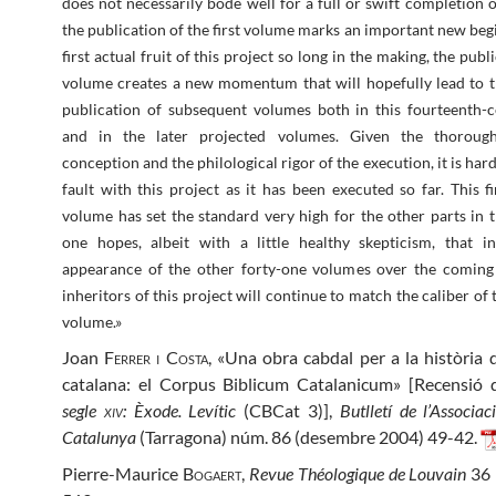
does not necessarily bode well for a full or swift completion o
the publication of the first volume marks an important new beg
first actual fruit of this project so long in the making, the publ
volume creates a new momentum that will hopefully lead to t
publication of subsequent volumes both in this fourteenth-c
and in the later projected volumes. Given the thoroug
conception and the philological rigor of the execution, it is har
fault with this project as it has been executed so far. This f
volume has set the standard very high for the other parts in t
one hopes, albeit with a little healthy skepticism, that i
appearance of the other forty-one volumes over the coming
inheritors of this project will continue to match the caliber of 
volume.»
Joan
Ferrer i Costa
, «Una obra cabdal per a la història d
catalana: el Corpus Biblicum Catalanicum» [Recensió
segle
xiv
: Èxode. Levític
(CBCat 3)],
Butlletí de l’Associac
Catalunya
(Tarragona) núm. 86 (desembre 2004) 49-42.
Pierre-Maurice
Bogaert
,
Revue Théologique de Louvain
36 