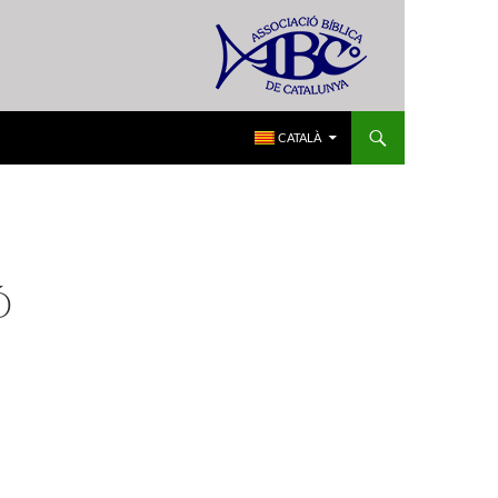
CATALÀ
Ó