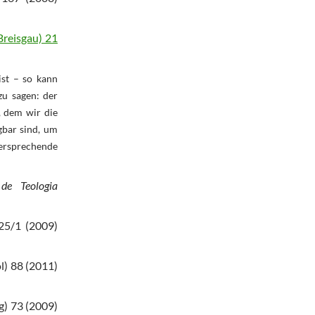
Breisgau) 21
ist – so kann
zu sagen: der
, dem wir die
gbar sind, um
versprechende
de Teologia
5/1 (2009)
l) 88 (2011)
g) 73 (2009)