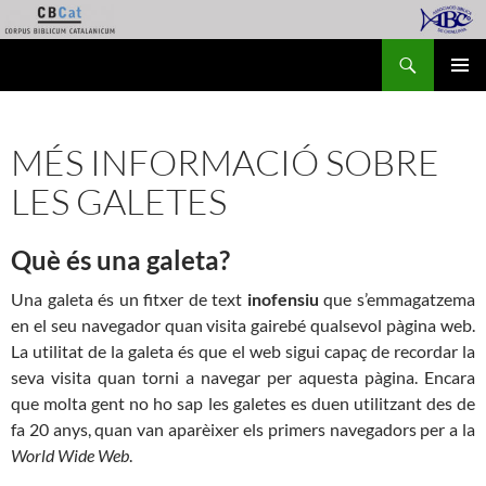
Vés
al
Cerca
Corpus Biblicum Catalanicum
contingut
MENÚ
PRINCI
MÉS INFORMACIÓ SOBRE
LES GALETES
Què és una galeta?
Una galeta és un fitxer de text
inofensiu
que s’emmagatzema
en el seu navegador quan visita gairebé qualsevol pàgina web.
La utilitat de la galeta és que el web sigui capaç de recordar la
seva visita quan torni a navegar per aquesta pàgina. Encara
que molta gent no ho sap les galetes es duen utilitzant des de
fa 20 anys, quan van aparèixer els primers navegadors per a la
World Wide Web
.