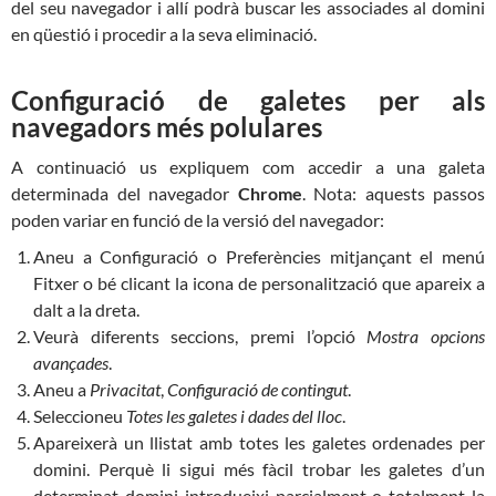
del seu navegador i allí podrà buscar les associades al domini
en qüestió i procedir a la seva eliminació.
Configuració de galetes per als
navegadors més polulares
A continuació us expliquem com accedir a una galeta
determinada del navegador
Chrome
. Nota: aquests passos
poden variar en funció de la versió del navegador:
Aneu a Configuració o Preferències mitjançant el menú
Fitxer o bé clicant la icona de personalització que apareix a
dalt a la dreta.
Veurà diferents seccions, premi l’opció
Mostra opcions
avançades
.
Aneu a
Privacitat
,
Configuració de contingut
.
Seleccioneu
Totes les galetes i dades del lloc
.
Apareixerà un llistat amb totes les galetes ordenades per
domini. Perquè li sigui més fàcil trobar les galetes d’un
determinat domini introdueixi parcialment o totalment la