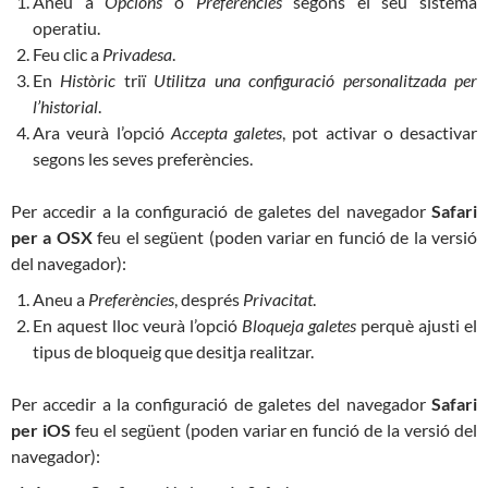
Aneu a
Opcions
o
Preferències
segons el seu sistema
operatiu.
Feu clic a
Privadesa
.
En
Històric
triï
Utilitza una configuració personalitzada per
l’historial
.
Ara veurà l’opció
Accepta galetes
, pot activar o desactivar
segons les seves preferències.
Per accedir a la configuració de galetes del navegador
Safari
per a OSX
feu el següent (poden variar en funció de la versió
del navegador):
Aneu a
Preferències
, després
Privacitat
.
En aquest lloc veurà l’opció
Bloqueja galetes
perquè ajusti el
tipus de bloqueig que desitja realitzar.
Per accedir a la configuració de galetes del navegador
Safari
per iOS
feu el següent (poden variar en funció de la versió del
navegador):